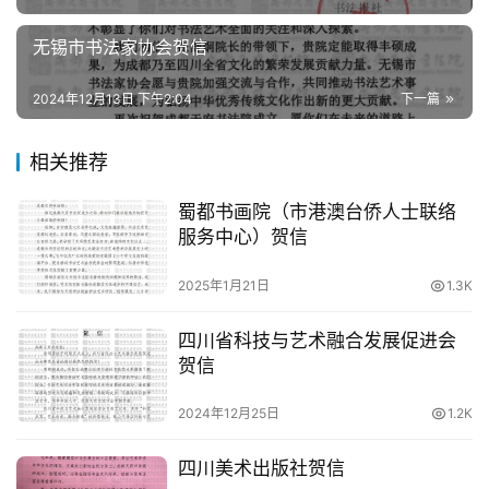
概
无锡市书法家协会贺信
况
2024年12月13日 下午2:04
下一篇
工
作
相关推荐
动
态
蜀都书画院（市港澳台侨人士联络
服务中心）贺信
艺
坛
2025年1月21日
1.3K
快
讯
四川省科技与艺术融合发展促进会
贺信
学
术
2024年12月25日
1.2K
研
究
四川美术出版社贺信