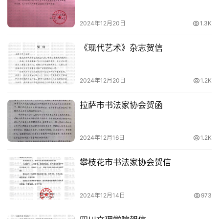
教
2024年12月20日
1.3K
育
培
《现代艺术》杂志贺信
训
党
2024年12月20日
1.2K
建
引
拉萨市书法家协会贺函
领
2024年12月16日
1.2K
网
络
攀枝花市书法家协会贺信
展
厅
2024年12月14日
973