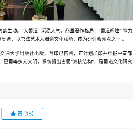
生动。“大蜀道” 沉稳大气，凸显著作格局；“蜀道辉煌” 笔
度契合，以书法艺术为蜀道文化赋能，成为研讨会亮点之一 。
交通大学出版社出版，首印已售罄，正计划加印并申报中宣部
沙、巴蜀等多元文明，系统提出古蜀“双核结构”，是蜀道文化研
赞
(18)