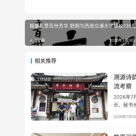
翰墨礼赞百卅芳华 舒炯为西南交通大学建校130
上一篇
2026年3月18日
相关推荐
溯源诗
工作动态
流考察
2026年
长、秘书
何晓巍一
2026年7月1