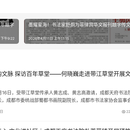
周年题字
墨耀星海！书法家舒炯为菲律宾华文报刊题字传
 下午9:22
2026年4月11日 上午11:15
韵文脉 探访百年草堂——何晓巍走进带江草堂开展
7月16日，受带江草堂传承人黄志成、黄志高邀请，成都天府书法
长，成都市委统战部蜀都书画院副院长，成都市书法家协会监事
行赴带江草堂开展文化考察交…
8日
2