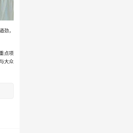
力遒劲，
重点项
究与大众