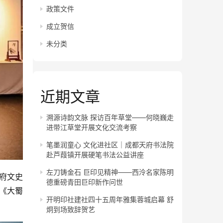
政策文件
成立贺信
未分类
近期文章
溯源诗韵文脉 探访百年草堂——何晓巍走
进带江草堂开展文化交流考察
笔墨润童心 文化进社区｜成都天府书法院
赴芦葭镇开展硬笔书法公益讲座
左刀铸金石 巨印见精神——西泠名家陈明
政府文史
德重磅青田巨印新作问世
《大蜀
开明印社建社四十五周年雅集蓉城启幕 舒
炯到场致辞贺艺