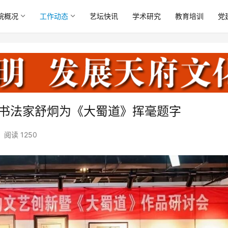
院概况
工作动态
艺坛快讯
学术研究
教育培训
党
名书法家舒炯为《大蜀道》挥毫题字
阅读 1250