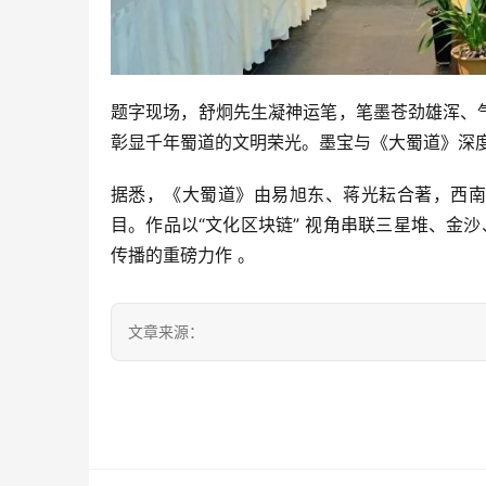
题字现场，舒炯先生凝神运笔，笔墨苍劲雄浑、气韵
彰显千年蜀道的文明荣光。墨宝与《大蜀道》深
据悉，《大蜀道》由易旭东、蒋光耘合著，西南
目。作品以“文化区块链” 视角串联三星堆、金
传播的重磅力作 。
文章来源：