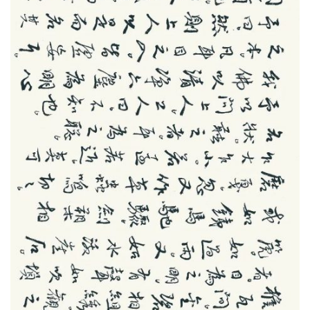
术
研
究
教
育
培
训
党
建
引
领
网
络
展
厅