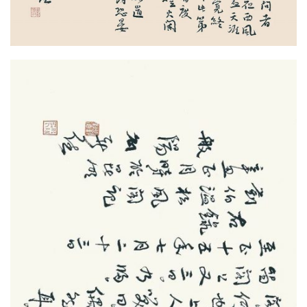
页
本
院
概
况
工
作
动
态
艺
坛
快
讯
学