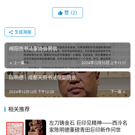
赞
(2)
生成海报
绵阳市书法家协会贺信
上一篇
2024年12月10日 上午11:17
陈明德 | 成都天府书法院副院长
2024年12月12日 下午12:28
下一篇
相关推荐
左刀铸金石 巨印见精神——西泠名
家陈明德重磅青田巨印新作问世