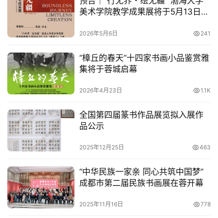
预告｜“行无界・绘无疆” 渤海大学
美术学院教学成果展将于5月13日在
成都大可艺术馆开幕
2026年5月6日
241
“樟丘的春天”十四家书画小品鉴赏雅
集将于蓉城启幕
2026年4月23日
1.1K
全国第四届篆书作品展览拟入展作
品公示
2025年12月25日
463
“中华民族一家亲 同心共筑中国梦”
成都市第二届民族书画展在蓉开幕
2025年11月16日
778