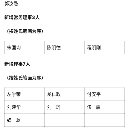
郭汝愚
新增常务理事3人
（按姓氏笔画为序）
朱国均
陈明德
程明刚
新增理事7人
（按姓氏笔画为序）
首
页
左学荣
龙仁政
付安平
刘建华
刘 珂
伍 震
本
院
魏 菠
概
况