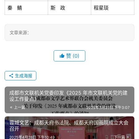
育
秦 鲭
斯 政
程星琰
培
训
文章来源：
党
建
引
赞
(0)
领
网
生成海报
络
展
成都市文联机关党委印发《2025 年市文联机关党的建
厅
设工作要点》
上一篇
2025年3月25日 下午3:07
蓉城文艺：成都天府书法院、成都天府国画院成立大会
召开
2025年4月28日 下午10:49
下一篇