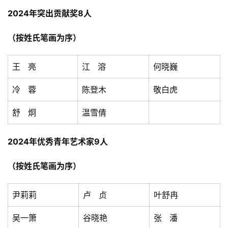
2024年突出贡献奖
8人
工
（按姓氏笔画为序）
作
动
态
王 亮
江 溶
何晓巍
冷 蓉
陈登木
敬白虎
艺
坛
舒 炯
温雪倩
快
讯
2024年优秀青年艺术家9
人
学
（按姓氏笔画为序）
术
研
究
尹莉莉
卢 贞
叶舒冉
吴一箫
谷晓艳
张 潘
教