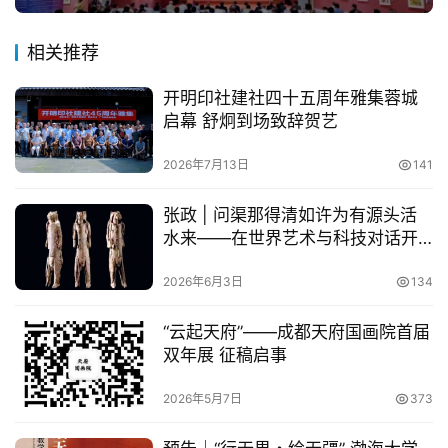
相关推荐
开明印社建社四十五周年雅集蓉城
启幕 舒炯到场致辞贺艺
2026年7月13日
141
张政 | 问渠那得清如许为有源头活
水来——在世界艺术与科技对话开
幕式上的主旨发言
2026年6月3日
134
“云起天府”——成都天府国画院首届
双年展 征稿启事
2026年5月7日
373