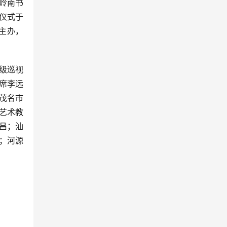
岭南书
仪式于
院主办，
级巡视
席李远
茂名市
艺术教
昌；汕
；河源