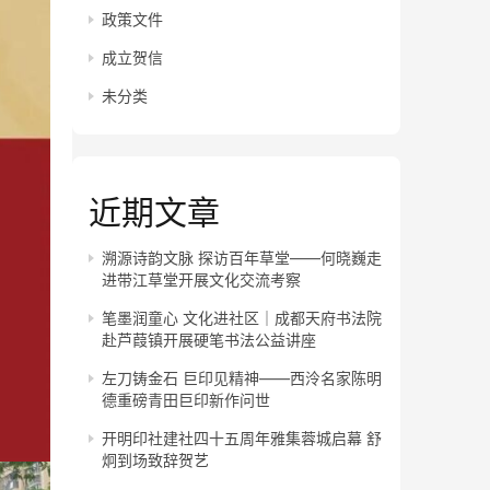
政策文件
成立贺信
未分类
近期文章
溯源诗韵文脉 探访百年草堂——何晓巍走
进带江草堂开展文化交流考察
笔墨润童心 文化进社区｜成都天府书法院
赴芦葭镇开展硬笔书法公益讲座
左刀铸金石 巨印见精神——西泠名家陈明
德重磅青田巨印新作问世
开明印社建社四十五周年雅集蓉城启幕 舒
炯到场致辞贺艺