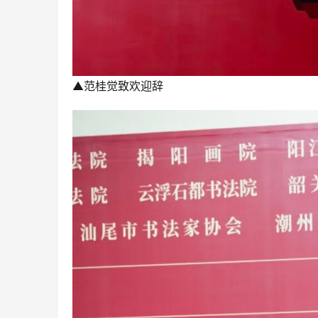
▲范桂觉致欢迎辞