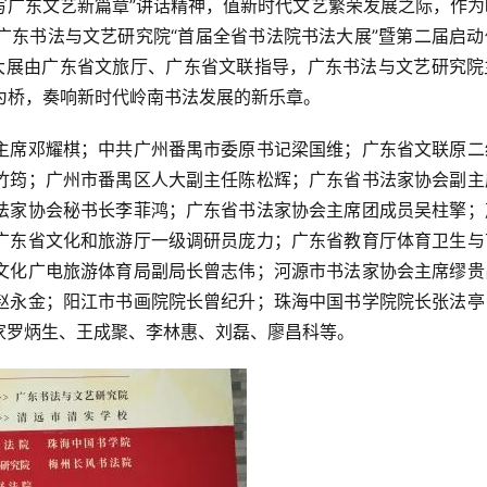
写广东文艺新篇章”讲话精神，值新时代文艺繁荣发展之际，作为
广东书法与文艺研究院“首届全省书法院书法大展”暨第二届启动
本次大展由广东省文旅厅、广东省文联指导，广东书法与文艺研究
为桥，奏响新时代岭南书法发展的新乐章。
主席邓耀棋；中共广州番禺市委原书记梁国维；广东省文联原二
竹筠；广州市番禺区人大副主任陈松辉；广东省书法家协会副主
法家协会秘书长李菲鸿；广东省书法家协会主席团成员吴柱擎；
广东省文化和旅游厅一级调研员庞力；广东省教育厅体育卫生与
文化广电旅游体育局副局长曾志伟；河源市书法家协会主席缪贵
赵永金；阳江市书画院院长曾纪升；珠海中国书学院院长张法亭
家罗炳生、王成聚、李林惠、刘磊、廖昌科等。