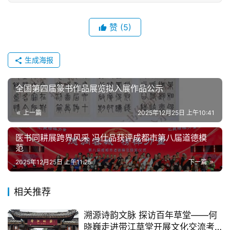
赞
(5)
生成海报
全国第四届篆书作品展览拟入展作品公示
上一篇
2025年12月25日 上午10:41
医书同耕展跨界风采 冯仕品获评成都市第八届道德模
范
2025年12月25日 上午11:25
下一篇
首
相关推荐
页
溯源诗韵文脉 探访百年草堂——何
本
晓巍走进带江草堂开展文化交流考