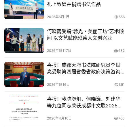
礼上致辞并捐赠书法作品
教
2026年6月1日
556
育
培
何晓巍受聘“蓉光・美丽工坊”艺术顾
训
问 以文艺赋能残疾人文创兴业
党
2026年5月17日
632
建
引
喜报！成都天府书法院研究员李世
领
亮受聘第四届省委省政府决策咨询
委员会法治建设组委员
2026年5月6日
351
网
络
喜报！我院舒炯、何晓巍、刘建华
展
等九位同志荣获成都市文联2025年
厅
度工作成绩突出个人
2026年4月16日
760