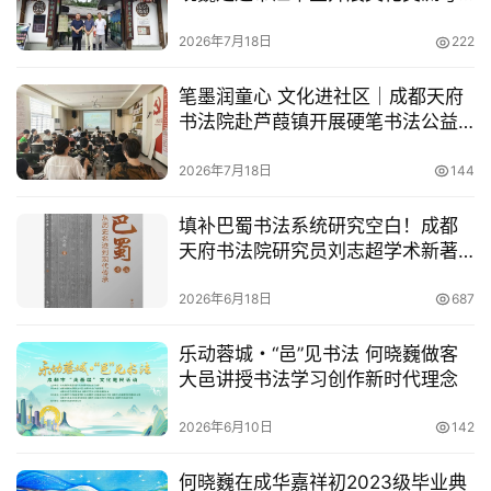
院
察
概
2026年7月18日
222
况
笔墨润童心 文化进社区｜成都天府
工
书法院赴芦葭镇开展硬笔书法公益
作
讲座
动
2026年7月18日
144
态
填补巴蜀书法系统研究空白！成都
天府书法院研究员刘志超学术新著
艺
《巴蜀书法：从历史名迹到现代传
坛
承》正式出版
2026年6月18日
687
快
讯
乐动蓉城・“邑”见书法 何晓巍做客
大邑讲授书法学习创作新时代理念
学
术
2026年6月10日
142
研
究
何晓巍在成华嘉祥初2023级毕业典