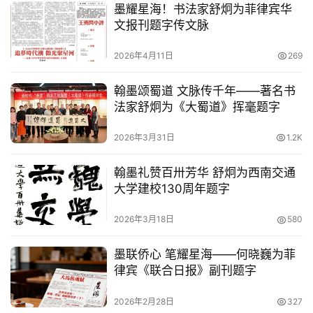
墨耀星海！书法家舒炯为菲律宾华
文报刊题字传文脉
2026年4月11日
269
翰墨颂蜀道 文脉传千年——著名书
法家舒炯为《大蜀道》挥毫题字
2026年3月31日
1.2K
翰墨礼赞百卅芳华 舒炯为西南交通
大学建校130周年题字
2026年3月18日
580
墨联侨心 笔耀星海——何晓巍为菲
律宾《联合日报》副刊题字
2026年2月28日
327