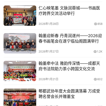
仁心映笔墨 文脉润蓉城——书画医
疗跨界交流活动举行
2026年1月28日
858
翰墨迎新春 丹青润遂州——2026迎
春书画笔会在遂宁临仙阁圆满举行
2026年1月27日
1.2K
翰墨牵中法 雅韵传深情——成都天
府书法院助力茶小跨国文化交流
2026年1月21日
602
郫都武协年度大会圆满落幕 万成受
聘名誉会长并赠墨宝