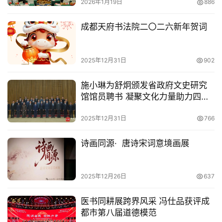
2026年1月19日
886
成都天府书法院二〇二六新年贺词
2025年12月31日
902
施小琳为舒炯颁发省政府文史研究
馆馆员聘书 凝聚文化力量助力四川
文艺传承
2025年12月31日
766
诗画同源· 唐诗宋词意境画展
2025年12月26日
637
医书同耕展跨界风采 冯仕品获评成
都市第八届道德模范