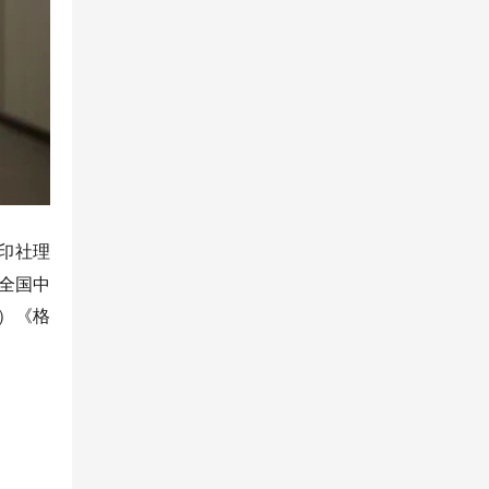
印社理
全国中
）《格