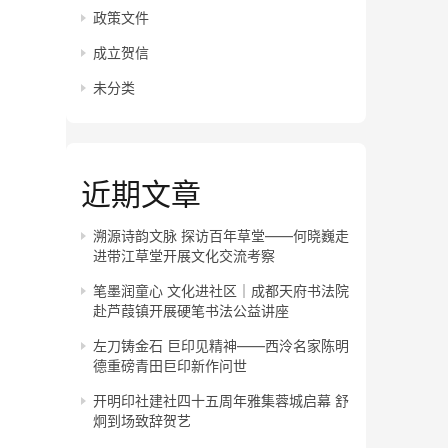
政策文件
成立贺信
未分类
近期文章
溯源诗韵文脉 探访百年草堂——何晓巍走
进带江草堂开展文化交流考察
笔墨润童心 文化进社区｜成都天府书法院
赴芦葭镇开展硬笔书法公益讲座
左刀铸金石 巨印见精神——西泠名家陈明
德重磅青田巨印新作问世
开明印社建社四十五周年雅集蓉城启幕 舒
炯到场致辞贺艺